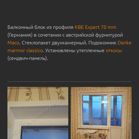
Балконный блок из профиля
KBE Expert 70 mm
(Германия) в сочетании с австрийской фурнитурой
Maco
. Стеклопакет двухкамерный. Подоконник
Danke
marmor classico
. Установлены утепленные
откосы
(сендвич-панель).