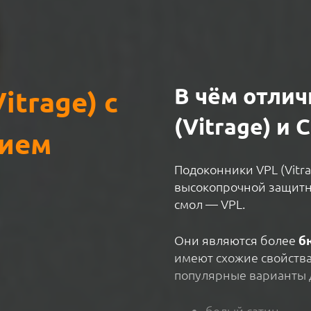
В чём отли
itrage) c
(Vitrage) и C
ием
Подоконники VPL (Vitr
высокопрочной защитн
смол — VPL.
Они являются более
б
имеют схожие свойств
популярные варианты 
белый сатин