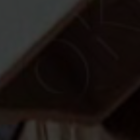
подоконник
Подоконники Vitrage с
приятный внешний вид
повреждений, устойчив
температур и иных вре
кофе) не страшны им.
Они не боятся влажнос
различным моющим сре
Подоконники VPL (Vitra
белый матовый — до 7
Подоконники Витраж VP
содержит свинца и фор