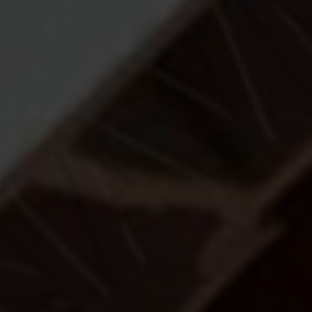
ый
 матовый
вый
й
ва подоконников VPL
еред обычными ПВХ-