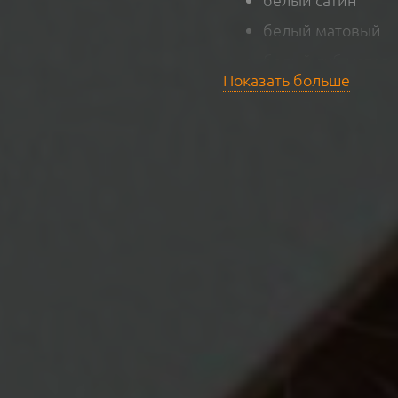
белый матовый
белый дуб матов
Показать больше
натуральный дуб
мрамор матовый
орех матовый
венге матовый
золотой дуб мато
антрацит матовы
Преимущест
(Vitrage) п