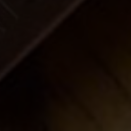
ами
 VPL-покрытием – это в первую очередь
. Они надежно защищены от локальных
ы к царапинам. И даже воздействие высоких
дных факторов (остатки пищи и напитков, чая,
ти, устойчивы к УФ-излучению, стойки к
дствам (даже кислотосодержащим).
ge) выпускаются шириной от 100 до 600 мм, а
00 мм.
L — экологически чистый продукт, не
мальдегидов. Срок эксплуатации до 50 лет.