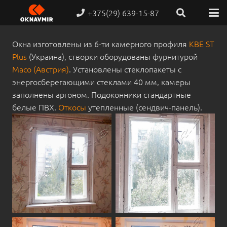
+375(29) 639-15-87
Окна изготовлены из 6-ти камерного профиля
KBE ST
Plus
(Украина), створки оборудованы фурнитурой
Maco (Австрия)
. Установлены стеклопакеты с
энергосберегающими стеклами 40 мм, камеры
заполнены аргоном. Подоконники стандартные
белые ПВХ.
Откосы
утепленные (сендвич-панель).